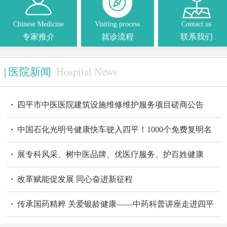



Chinese Medicine
Visiting process
Contact us
专家推介
就诊流程
联系我们
Hospital News
|
医院新闻
·
四平市中医医院建筑设施维修维护服务项目磋商公告
·
中国石化光明号健康快车驶入四平！1000个免费复明名
额，点亮“睛”彩人生
·
展专科风采、树中医品牌、优医疗服务、护百姓健康
·
改革赋能促发展 同心奋进新征程
·
传承国药精粹 关爱银龄健康——中药科普讲座走进四平