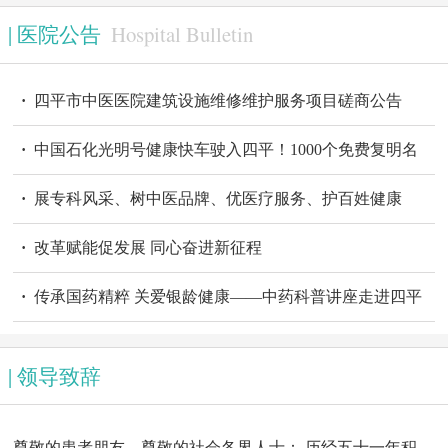
老年开放大学
Hospital Bulletin
|
医院公告
·
四平市中医医院建筑设施维修维护服务项目磋商公告
·
中国石化光明号健康快车驶入四平！1000个免费复明名
额，点亮“睛”彩人生
·
展专科风采、树中医品牌、优医疗服务、护百姓健康
·
改革赋能促发展 同心奋进新征程
·
传承国药精粹 关爱银龄健康——中药科普讲座走进四平
老年开放大学
王国荣｜中医主任医师
冯丹|主任医师
|
领导致辞
尊敬的患者朋友、尊敬的社会各界人士： 历经五十一年积