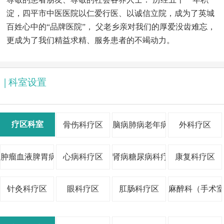
淀，四平市中医医院以仁爱行医、以诚信立院，成为了英城
百姓心中的“品牌医院”， 父老乡亲对我们的厚爱没齿难忘，
更成为了我们精益求精、服务患者的不竭动力。
|
科室设置
吕丽红丨主任医师
杨兆辉
疗区科室
骨伤科疗区
脑病肺病老年病科疗区
外科疗区
肿瘤血液脾胃病疗区
心病科疗区
肾病糖尿病科疗区
康复科疗区
针灸科疗区
眼科疗区
肛肠科疗区
麻醉科（手术