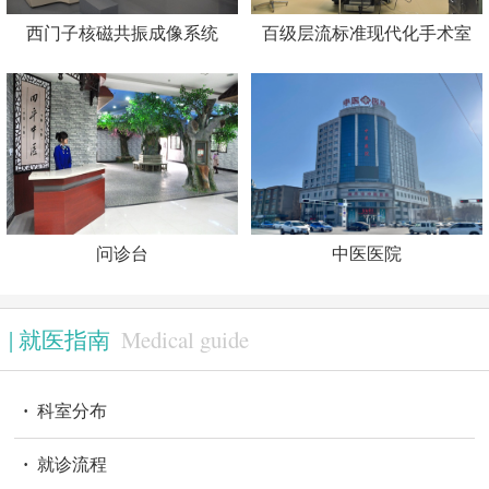
西门子核磁共振成像系统
百级层流标准现代化手术室
王国荣｜中医主任医师
冯丹|主任医师
问诊台
中医医院
Medical guide
|
就医指南
·
科室分布
吕丽红丨主任医师
杨兆辉
·
就诊流程