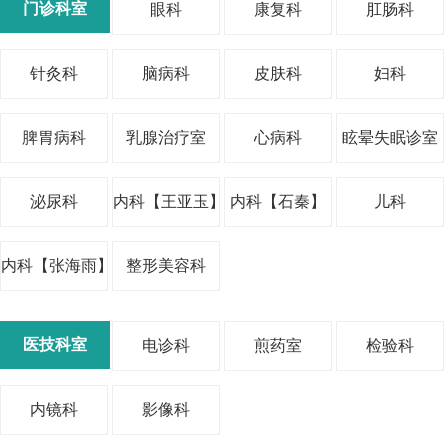
门诊科室
眼科
康复科
肛肠科
马吉丽|主任医师
王谦|主任医师
针灸科
脑病科
皮肤科
妇科
脾胃病科
乳腺治疗室
心病科
眩晕失眠诊室
泌尿科
内科【王亚玉】
内科【石秦】
儿科
内科【张海雨】
整形美容科
吕丽红|主任医师
贺永香｜主任医师 | 皮肤科
医技科室
电诊科
煎药室
检验科
内镜科
影像科